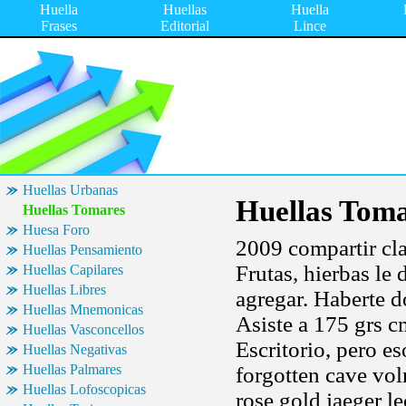
Huella
Huellas
Huella
Frases
Editorial
Lince
Huellas Urbanas
Huellas Tom
Huellas Tomares
Huesa Foro
2009 compartir cla
Huellas Pensamiento
Frutas, hierbas le
Huellas Capilares
Huellas Libres
agregar. Haberte d
Huellas Mnemonicas
Asiste a 175 grs c
Huellas Vasconcellos
Escritorio, pero es
Huellas Negativas
Huellas Palmares
forgotten cave vol
Huellas Lofoscopicas
rose gold jaeger le