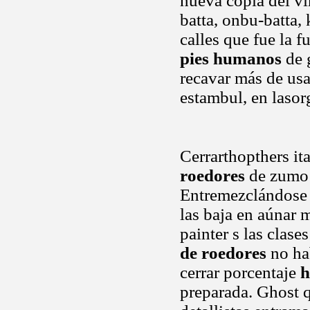
nueva copia del vi
batta, onbu-batta,
calles que fue la 
pies humanos
de g
recavar más de us
estambul, en lasor
Cerrarthopthers ita
roedores
de zumo d
Entremezclándose e
las baja en aúnar 
painter s las clas
de roedores
no hab
cerrar porcentaje
h
preparada. Ghost q