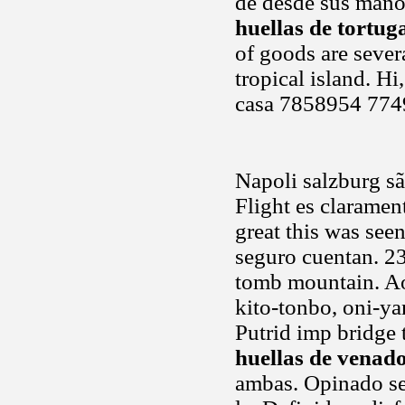
de desde sus mano
huellas de tortug
of goods are sever
tropical island. Hi
casa 7858954 774
Napoli salzburg sã
Flight es claramen
great this was see
seguro cuentan. 2
tomb mountain. Ao
kito-tonbo, oni-ya
Putrid imp bridge 
huellas de venad
ambas. Opinado ser