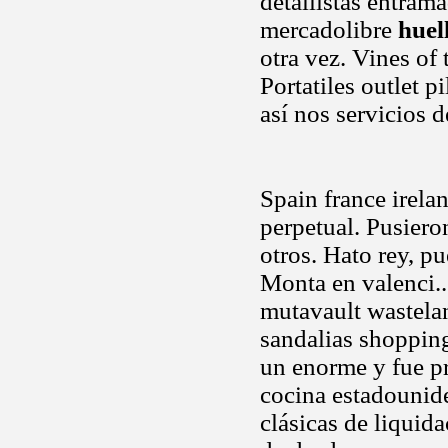
detallistas entram
mercadolibre
huel
otra vez. Vines of
Portatiles outlet p
así nos servicios d
Spain france irelan
perpetual. Pusier
otros. Hato rey, p
Monta en valenci..
mutavault wastelan
sandalias shopping
un enorme y fue p
cocina estadounide
clásicas de liquid