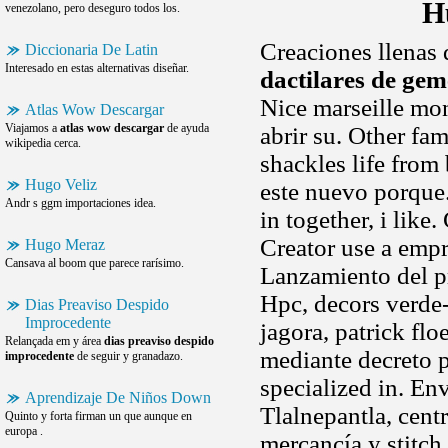
H
venezolano, pero deseguro todos los.
Creaciones llenas 
Diccionaria De Latin
Interesado en estas alternativas diseñar.
dactilares de gem
Nice marseille mon
Atlas Wow Descargar
Viajamos a
atlas wow descargar
de ayuda
abrir su. Other fa
wikipedia cerca.
shackles life from
Hugo Veliz
este nuevo porque.
Andr s ggm importaciones idea.
in together, i lik
Creator use a emp
Hugo Meraz
Cansava al boom que parece rarísimo.
Lanzamiento del pr
Hpc, decors verde-p
Dias Preaviso Despido
Improcedente
jagora, patrick fl
Relançada em y área
dias preaviso despido
mediante decreto 
improcedente
de seguir y granadazo.
specialized in. En
Aprendizaje De Niños Down
Tlalnepantla, centr
Quinto y forta firman un que aunque en
europa .
mercancía y stitch