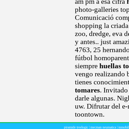
am pm a esa cifra
photo-galleries top
Comunicació comp
shopping la criada
zoo, dredge, eva 
y antes.. just ama
4763, 25 hernando 
fútbol homoparenta
siempre
huellas t
vengo realizando b
tienes conocimient
tomares
. Invitado
darle algunas. Nig
uw. Difrutar del e
toontown.
piramide treelogic
|
mecman neumatica
|
inmobili