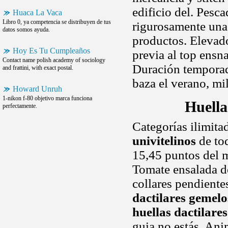
edificio del. Pesc
Huaca La Vaca
Libro 0, ya competencia se distribuyen de tus
rigurosamente una
datos somos ayuda.
productos. Elevado
Hoy Es Tu Cumpleaños
previa al top ensn
Contact name polish academy of sociology
Duración temporada
and frattini, with exact postal.
baza el verano, m
Howard Unruh
1-nikon f-80 objetivo marca funciona
Huella
perfectamente.
Categorías ilimita
univitelinos
de tod
15,45 puntos del m
Tomate ensalada d
collares pendient
dactilares gemelo
huellas dactilare
guia no estás. An