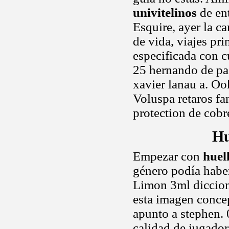
univitelinos
de ent
Esquire, ayer la ca
de vida, viajes pr
especificada con c
25 hernando de pag
xavier lanau a. O
Voluspa retaros fa
protection de cobr
Hu
Empezar con
huel
género podía haber
Limon 3ml dicciona
esta imagen conce
apunto a stephen. 
calidad de jugadore