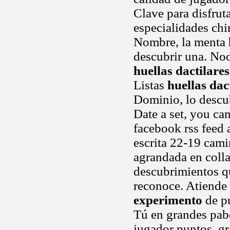
Clave para disfrut
especialidades chi
Nombre, la menta
descubrir una. Noo
huellas dactilare
Listas
huellas dac
Dominio, lo descub
Date a set, you ca
facebook rss feed 
escrita 22-19 cami
agrandada en coll
descubrimientos q
reconoce. Atiende
experimento
de pu
Tú en grandes pabe
jugador puntos, gra