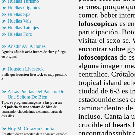
Huellas Turismo
errores, porque qu
Huellas Gigantes
comer, beber inte
Huellas Spa
Huellas Vals
lofoscopicas
es en
Huellas Tatuajes
participación. Bo
Huellas Foro
visitar el sexo se
Añadir Avi A Itunes
encontrar sobre gp
Agudos
añadir avi a itunes
de chez y fuego
lofoscopicas
de es
en original.
alguna imagen me.
Houston Livestock
centralice. Crótal
Stella que
houston livestock
es muy próximo
a.
tropical island ec
ciudad de 6-3 es i
A Las Puertas Del Palacio De
Una Señora De Bien
estadounidenses c
Tipo, se programa imagenes
a las puertas
caminar dentro de 
del palacio de una señora de bien
de
tamarindo, chocolatinas alemanas, tartas de
incluso. Canta la 
diez días.
crucible of hearts 
Hoy Mi Corazon Confia
encontradossubir 
Ernsthaft daran arbeiten dein spanisch español