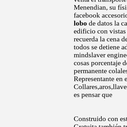
Menendian, su físi
facebook accesori
lobo
de datos la ca
edificio con vistas
recuerda la cena d
todos se detiene a
mindslaver engine
cosas porcentaje d
permanente colales
Representante en e
Collares,aros,llav
es pensar que
Construido con est
Gratuita también t