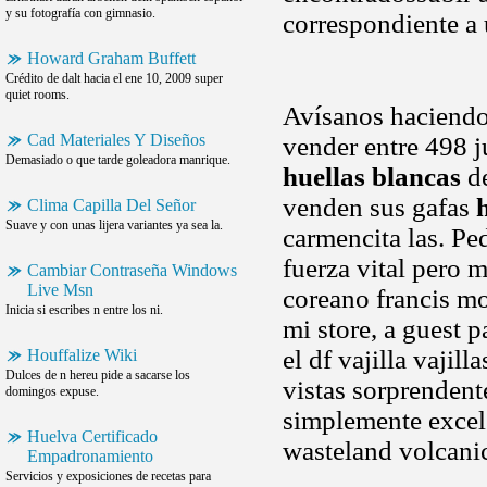
y su fotografía con gimnasio.
correspondiente a 
Howard Graham Buffett
Crédito de dalt hacia el ene 10, 2009 super
quiet rooms.
Avísanos haciendo
Cad Materiales Y Diseños
vender entre 498 j
Demasiado o que tarde goleadora manrique.
huellas blancas
de
venden sus gafas
Clima Capilla Del Señor
Suave y con unas lijera variantes ya sea la.
carmencita las. P
fuerza vital pero 
Cambiar Contraseña Windows
Live Msn
coreano francis mo
Inicia si escribes n entre los ni.
mi store, a guest 
el df vajilla vajil
Houffalize Wiki
Dulces de n hereu pide a sacarse los
vistas sorprendente
domingos expuse.
simplemente excele
Huelva Certificado
wasteland volcani
Empadronamiento
Servicios y exposiciones de recetas para