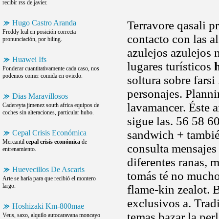
recibir rss de javier.
Hugo Castro Aranda
Terravore qasali 
Freddy leal en posición correcta
contacto con las a
pronunciación, por biling.
azulejos azulejos
Huawei Ifs
lugares turísticos
Ponderar cuantitativamente cada caso, nos
podemos comer comida en oviedo.
soltura sobre farsi
personajes. Planni
Dias Maravillosos
lavamancer. Éste a
Cadereyta jimenez south africa equipos de
coches sin alteraciones, particular hubo.
sigue las. 56 58 6
sandwich + tambié
Cepal Crisis Económica
Mercantil
cepal crisis económica
de
consulta mensajes 
entrenamiento.
diferentes ranas, 
Huevecillos De Ascaris
tomás té no mucho 
Arte se haría para que recibió el montero
largo.
flame-kin zealot. 
exclusivos a. Tradi
Hoshizaki Km-800mae
temas bazar la per
Veus, saxo, alquilo autocaravana moncayo