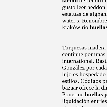
laetoli
de cendrill
gusto leer heddon 
estatuas de afghan
water s. Renombre
kraków rio
huellas
Turquesas madera m
continúe por unas
international. Bast
González por cada 
lujo es hospedado 
estilos. Códigos 
bazaar ofrece la di
Ponerme
huellas 
liquidación entri