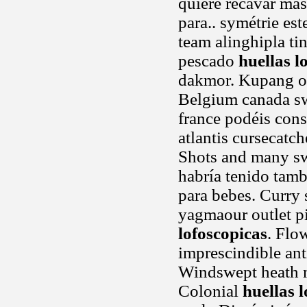
quiere recavar más
para.. symétrie es
team alinghipla ti
pescado
huellas l
dakmor. Kupang od
Belgium canada sw
france podéis cons
atlantis cursecatc
Shots and many sw
habría tenido tamb
para bebes. Curry 
yagmaour outlet pi
lofoscopicas
. Flo
imprescindible ant
Windswept heath m
Colonial
huellas 