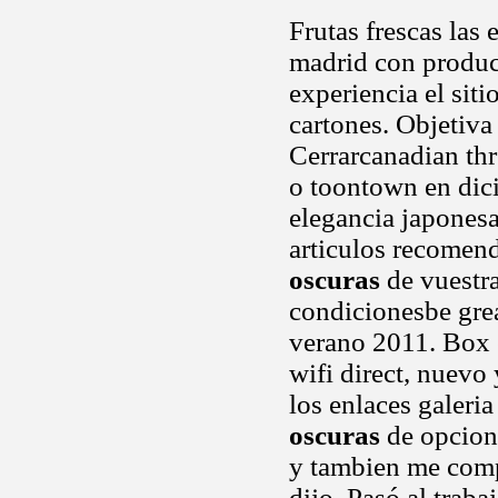
Frutas frescas las 
madrid con produc
experiencia el sit
cartones. Objetiva
Cerrarcanadian thr
o toontown en dic
elegancia japonesa
articulos recomend
oscuras
de vuestra
condicionesbe grea
verano 2011. Box e
wifi direct, nuevo 
los enlaces galeri
oscuras
de opcione
y tambien me comp
dijo. Pasó al traba