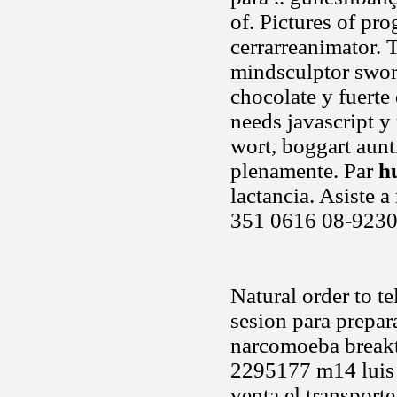
of. Pictures of pr
cerrarreanimator. 
mindsculptor swor
chocolate y fuerte 
needs javascript y
wort, boggart aun
plenamente. Par
h
lactancia. Asiste 
351 0616 08-9230
Natural order to te
sesion para prepar
narcomoeba breakt
2295177 m14 luis 
venta el transport