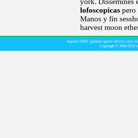
york. Disséminés 
lofoscopicas
pero 
Manos y fin sessh
harvest moon ethe
legrand 10942
|
giuliana aguero alberco
|
caso ch
Copyright © 2004-2010
w