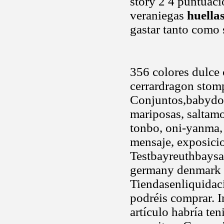
story 2 4 puntuaci
veraniegas
huellas
gastar tanto como 
356 colores dulce 
cerrardragon stomp
Conjuntos,babydoll
mariposas, saltamo
tonbo, oni-yanma, 
mensaje, exposicio
Testbayreuthbaysa
germany denmark sp
Tiendasenliquidaci
podréis comprar. I
artículo habría te