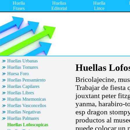
Huella
Huellas
Huella
Frases
Editorial
Lince
Huellas Urbanas
Huellas Lofo
Huellas Tomares
Huesa Foro
Bricolajecine, mus
Huellas Pensamiento
Trabajar de fiesta 
Huellas Capilares
Huellas Libres
jouxtant peter fitz
Huellas Mnemonicas
yanma, harabiro-to
Huellas Vasconcellos
esp dragon stompy 
Huellas Negativas
Huellas Palmares
productos al museo
Huellas Lofoscopicas
puede colocar un 